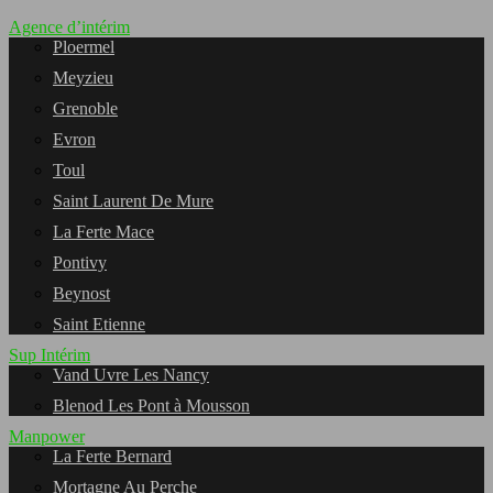
Agence d’intérim
Ploermel
Meyzieu
Grenoble
Evron
Toul
Saint Laurent De Mure
La Ferte Mace
Pontivy
Beynost
Saint Etienne
Sup Intérim
Vand Uvre Les Nancy
Blenod Les Pont à Mousson
Manpower
La Ferte Bernard
Mortagne Au Perche