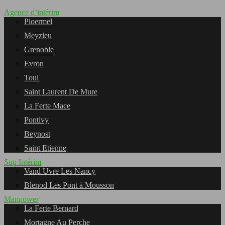
Agence d’intérim
Ploermel
Meyzieu
Grenoble
Evron
Toul
Saint Laurent De Mure
La Ferte Mace
Pontivy
Beynost
Saint Etienne
Sup Intérim
Vand Uvre Les Nancy
Blenod Les Pont à Mousson
Manpower
La Ferte Bernard
Mortagne Au Perche