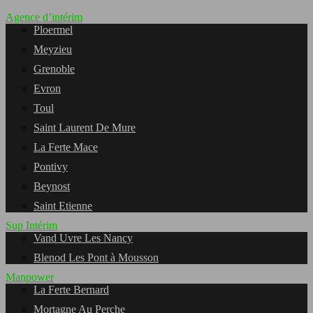
Agence d’intérim
Ploermel
Meyzieu
Grenoble
Evron
Toul
Saint Laurent De Mure
La Ferte Mace
Pontivy
Beynost
Saint Etienne
Sup Intérim
Vand Uvre Les Nancy
Blenod Les Pont à Mousson
Manpower
La Ferte Bernard
Mortagne Au Perche