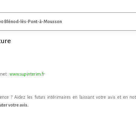
00 Blénod-lès-Pont-à-Mousson
ture
rnet :
www.supinterim.fr
nce ? Aidez les futurs intérimaires en laissant votre avis et en not
ter votre avis.