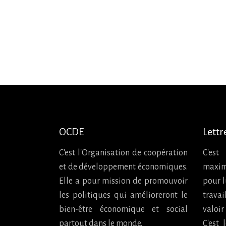
OCDE
Lettr
C'est l'Organisation de coopération
C'est
et de développement économiques.
maxim
Elle a pour mission de promouvoir
pour l
les politiques qui amélioreront le
travai
bien-être économique et social
valoir
partout dans le monde.
C'est