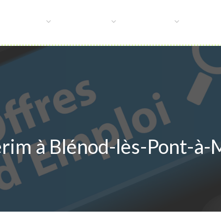
 D’INTÉRIM
SUP INTÉRIM
MANPOWER
SITE DE
érim à Blénod-lès-Pont-à