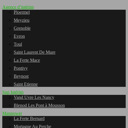
Agence d’intérim
Ploermel
Meyzieu
Grenoble
Evron
Toul
Saint Laurent De Mure
La Ferte Mace
Pontivy
Beynost
Saint Etienne
Sup Intérim
Vand Uvre Les Nancy
Blenod Les Pont à Mousson
Manpower
La Ferte Bernard
Mortagne Au Perche