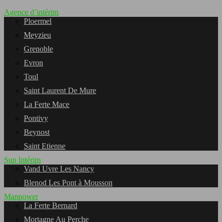
Agence d’intérim
Ploermel
Meyzieu
Grenoble
Evron
Toul
Saint Laurent De Mure
La Ferte Mace
Pontivy
Beynost
Saint Etienne
Sup Intérim
Vand Uvre Les Nancy
Blenod Les Pont à Mousson
Manpower
La Ferte Bernard
Mortagne Au Perche