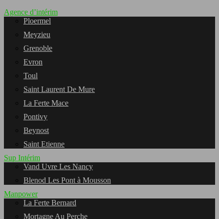
Agence d’intérim
Ploermel
Meyzieu
Grenoble
Evron
Toul
Saint Laurent De Mure
La Ferte Mace
Pontivy
Beynost
Saint Etienne
Sup Intérim
Vand Uvre Les Nancy
Blenod Les Pont à Mousson
Manpower
La Ferte Bernard
Mortagne Au Perche